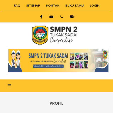
FAQ
SITEMAP
KONTAK
BUKU TAMU
LOGIN
Facebook
Twitter
6285221090326
smpn2.toekaksadai@g
PROFIL