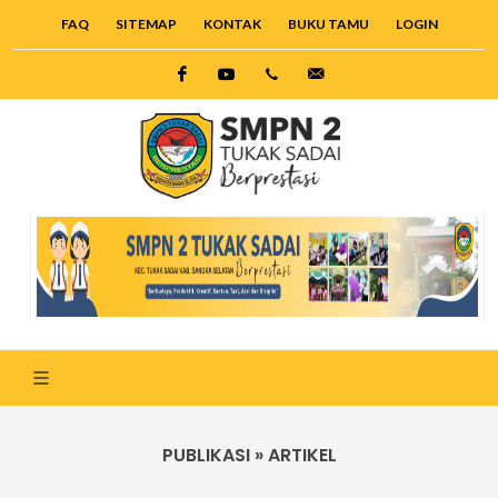
FAQ
SITEMAP
KONTAK
BUKU TAMU
LOGIN
Facebook
Twitter
6285221090326
smpn2.toekaksadai@g
PUBLIKASI » ARTIKEL